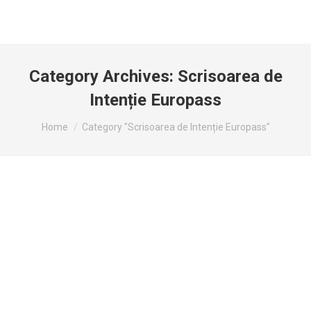
Category Archives:
Scrisoarea de
Intenție Europass
You are here:
Home
Category "Scrisoarea de Intenție Europass"
01 Ce este o Scrisoare de Intenție ?
By
admin
august 4, 2021
Pentru a redacta cât mai bine scrisoarea de intenție
Scrisoarea de intenție trebuie să evidențieze