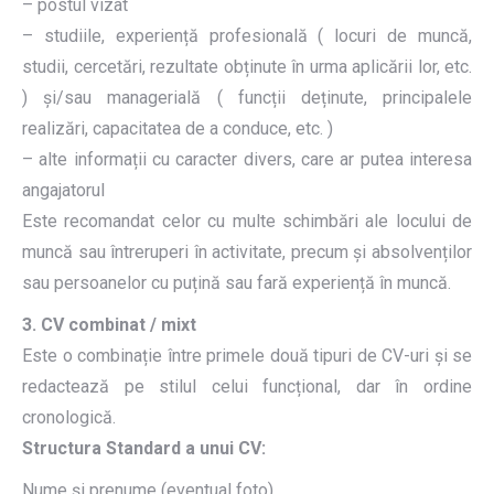
– postul vizat
– studiile, experiență profesională ( locuri de muncă,
studii, cercetări, rezultate obținute în urma aplicării lor, etc.
) și/sau managerială ( funcții deținute, principalele
realizări, capacitatea de a conduce, etc. )
– alte informații cu caracter divers, care ar putea interesa
angajatorul
Este recomandat celor cu multe schimbări ale locului de
muncă sau întreruperi în activitate, precum și absolvenților
sau persoanelor cu puțină sau fară experiență în muncă.
3. CV combinat / mixt
Este o combinație între primele două tipuri de CV-uri și se
redactează pe stilul celui funcțional, dar în ordine
cronologică.
Structura Standard a unui CV:
Nume și prenume (eventual foto)