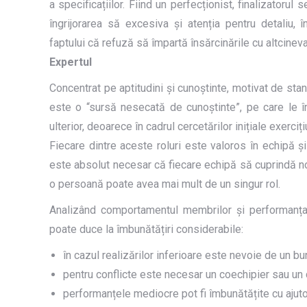
a specificațiilor. Fiind un perfecționist, finalizatorul
îngrijorarea să excesiva și atenția pentru detaliu, 
faptului că refuză să împartă însărcinările cu altcineva
Expertul
Concentrat pe aptitudini și cunoștinte, motivat de sta
este o “sursă nesecată de cunoștinte”, pe care le î
ulterior, deoarece în cadrul cercetărilor inițiale exerci
Fiecare dintre aceste roluri este valoros în echipă ș
este absolut necesar că fiecare echipă să cuprindă nou
o persoană poate avea mai mult de un singur rol.
Analizând comportamentul membrilor și performanța e
poate duce la îmbunătățiri considerabile:
în cazul realizărilor inferioare este nevoie de un bu
pentru conflicte este necesar un coechipier sau un 
performanțele mediocre pot fi îmbunătățite cu ajutor