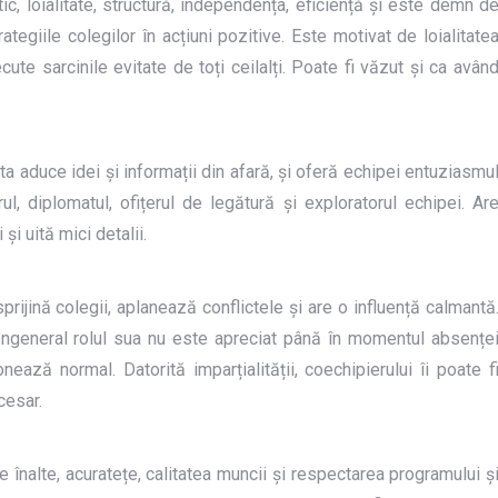
c, loialitate, structură, independența, eficiență și este demn d
tegiile colegilor în acțiuni pozitive. Este motivat de loialitate
te sarcinile evitate de toți ceilalți. Poate fi văzut și ca avân
a aduce idei și informații din afară, și oferă echipei entuziasmu
l, diplomatul, ofițerul de legătură și exploratorul echipei. Ar
și uită mici detalii.
 sprijină colegii, aplanează conflictele și are o influență calmantă
 Ingeneral rolul sua nu este apreciat până în momentul absențe
nează normal. Datorită imparțialității, coechipierului îi poate f
cesar.
e înalte, acuratețe, calitatea muncii și respectarea programului ș