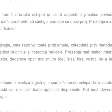
ă formă efortului echipei și caută aspectele practice privin
 dată, urmărește să câștige, aproape cu orice preț. Prezența ma
flictelor.
imaginație, care rezolvă toate problemele, câteodată prin metod
tiilor originale și totodată radicale. Prezența mai multor rolur
ctelor, deoarece apar mai multe idei, însă fară voința de a l
ontribuie la analiza logică și imparțială, oprind echipa de la actel
vadă cel mai clar toate opțiunile disponibile. Pot însă deven
ogic.