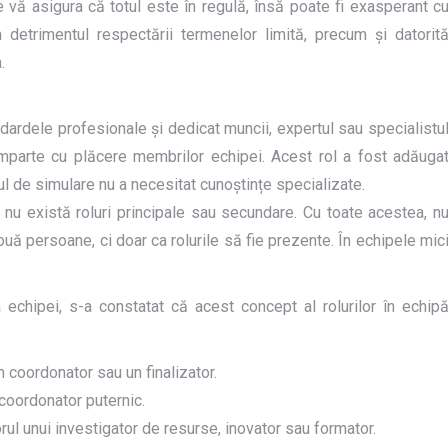
 se vă asigura că totul este în regulă, însă poate fi exasperant c
în detrimentul respectării termenelor limită, precum și datorit
.
ndardele profesionale și dedicat muncii, expertul sau specialistu
mparte cu plăcere membrilor echipei. Acest rol a fost adăuga
țiul de simulare nu a necesitat cunoștințe specializate.
i nu există roluri principale sau secundare. Cu toate acestea, n
ă persoane, ci doar ca rolurile să fie prezente. În echipele mic
chipei, s-a constatat că acest concept al rolurilor în echip
n coordonator sau un finalizator.
coordonator puternic.
ul unui investigator de resurse, inovator sau formator.