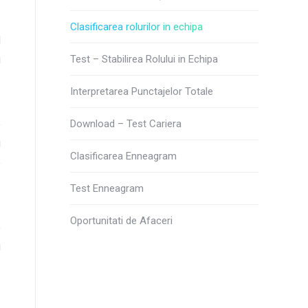
Clasificarea rolurilor in echipa
d
i
Test – Stabilirea Rolului in Echipa
Interpretarea Punctajelor Totale
e
Download – Test Cariera
i
Clasificarea Enneagram
e
Test Enneagram
Oportunitati de Afaceri
e
i