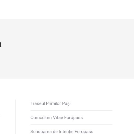
a
Traseul Primilor Pași
a
Curriculum Vitae Europass
ă
Scrisoarea de Intenție Europass