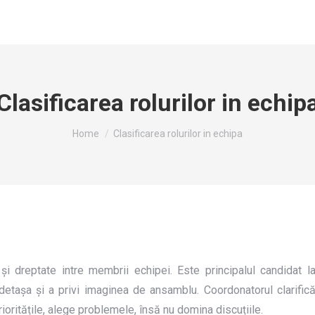
Clasificarea rolurilor in echip
You are here:
Home
Clasificarea rolurilor in echipa
 și dreptate intre membrii echipei. Este principalul candidat l
detașa și a privi imaginea de ansamblu. Coordonatorul clarific
ioritățile, alege problemele, însă nu domina discuțiile.