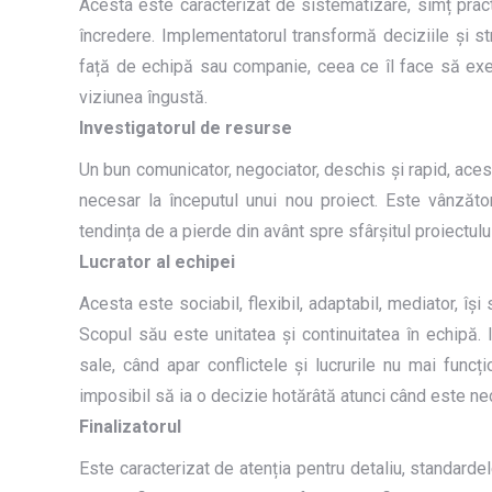
Acesta este caracterizat de sistematizare, simț practi
încredere. Implementatorul transformă deciziile și stra
față de echipă sau companie, ceea ce îl face să execu
viziunea îngustă.
Investigatorul de resurse
Un bun comunicator, negociator, deschis și rapid, acest
necesar la începutul unui nou proiect. Este vânzătoru
tendința de a pierde din avânt spre sfârșitul proiectului 
Lucrator al echipei
Acesta este sociabil, flexibil, adaptabil, mediator, își
Scopul său este unitatea și continuitatea în echipă.
sale, când apar conflictele și lucrurile nu mai funcțio
imposibil să ia o decizie hotărâtă atunci când este ne
Finalizatorul
Este caracterizat de atenția pentru detaliu, standardel