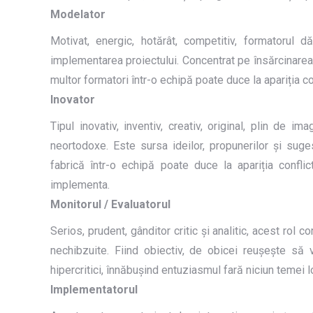
Modelator
Motivat, energic, hotărât, competitiv, formatorul d
implementarea proiectului. Concentrat pe însărcinarea
multor formatori într-o echipă poate duce la apariția con
Inovator
Tipul inovativ, inventiv, creativ, original, plin de 
neortodoxe. Este sursa ideilor, propunerilor și suges
fabrică într-o echipă poate duce la apariția confli
implementa.
Monitorul / Evaluatorul
Serios, prudent, gânditor critic și analitic, acest rol c
nechibzuite. Fiind obiectiv, de obicei reușește să 
hipercritici, înnăbușind entuziasmul fară niciun temei l
Implementatorul