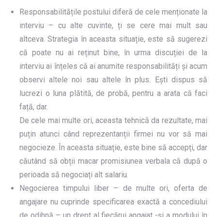
Responsabilitățile postului diferă de cele menționate la
interviu – cu alte cuvinte, ți se cere mai mult sau
altceva. Strategia în aceasta situație, este să sugerezi
că poate nu ai reținut bine, în urma discuției de la
interviu ai înțeles că ai anumite responsabilități și acum
observi altele noi sau altele în plus. Ești dispus să
lucrezi o luna plătită, de probă, pentru a arata că faci
față, dar.
De cele mai multe ori, aceasta tehnică da rezultate, mai
puțin atunci când reprezentanții firmei nu vor să mai
negocieze. În aceasta situație, este bine să accepți, dar
căutând să obții macar promisiunea verbala că după o
perioada să negociați alt salariu.
Negocierea timpului liber – de multe ori, oferta de
angajare nu cuprinde specificarea exactă a concediului
de odihnă – un drept al fiecărui angajat -și a modului în