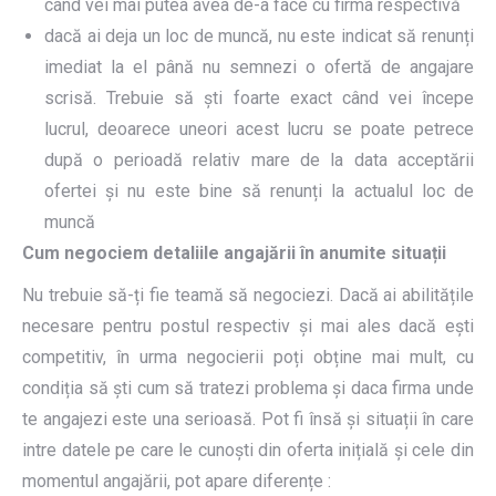
când vei mai putea avea de-a face cu firma respectivă
dacă ai deja un loc de muncă, nu este indicat să renunți
imediat la el până nu semnezi o ofertă de angajare
scrisă. Trebuie să ști foarte exact când vei începe
lucrul, deoarece uneori acest lucru se poate petrece
după o perioadă relativ mare de la data acceptării
ofertei și nu este bine să renunți la actualul loc de
muncă
Cum negociem detaliile angajării în anumite situații
Nu trebuie să-ți fie teamă să negociezi. Dacă ai abilitățile
necesare pentru postul respectiv și mai ales dacă ești
competitiv, în urma negocierii poți obține mai mult, cu
condiția să ști cum să tratezi problema și daca firma unde
te angajezi este una serioasă. Pot fi însă și situații în care
intre datele pe care le cunoști din oferta inițială și cele din
momentul angajării, pot apare diferențe :