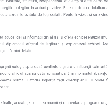
c, loialitate, structură, independența, eficiență și este demn d
tegiile colegilor în acțiuni pozitive. Este motivat de loialitate
te sarcinile evitate de toți ceilalți. Poate fi văzut și ca avân
a aduce idei și informații din afară, și oferă echipei entuziasmu
l, diplomatul, ofițerul de legătură și exploratorul echipei. Ar
și uită mici detalii.
 sprijină colegii, aplanează conflictele și are o influență calmantă
 Ingeneral rolul sua nu este apreciat până în momentul absențe
nează normal. Datorită imparțialității, coechipierului îi poate f
cesar.
e înalte, acuratețe, calitatea muncii și respectarea programului ș