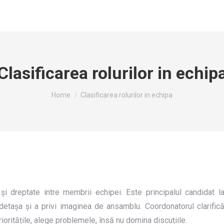
Clasificarea rolurilor in echip
You are here:
Home
Clasificarea rolurilor in echipa
 și dreptate intre membrii echipei. Este principalul candidat l
detașa și a privi imaginea de ansamblu. Coordonatorul clarific
ioritățile, alege problemele, însă nu domina discuțiile.