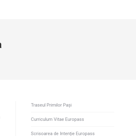
a
Traseul Primilor Pași
a
Curriculum Vitae Europass
ă
Scrisoarea de Intenție Europass