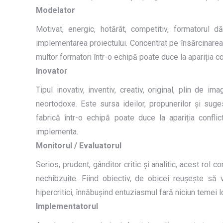
Modelator
Motivat, energic, hotărât, competitiv, formatorul d
implementarea proiectului. Concentrat pe însărcinarea
multor formatori într-o echipă poate duce la apariția con
Inovator
Tipul inovativ, inventiv, creativ, original, plin de 
neortodoxe. Este sursa ideilor, propunerilor și suges
fabrică într-o echipă poate duce la apariția confli
implementa.
Monitorul / Evaluatorul
Serios, prudent, gânditor critic și analitic, acest rol c
nechibzuite. Fiind obiectiv, de obicei reușește să 
hipercritici, înnăbușind entuziasmul fară niciun temei l
Implementatorul