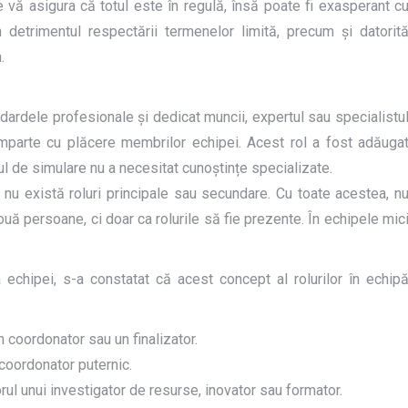
 se vă asigura că totul este în regulă, însă poate fi exasperant c
în detrimentul respectării termenelor limită, precum și datorit
.
ndardele profesionale și dedicat muncii, expertul sau specialistu
mparte cu plăcere membrilor echipei. Acest rol a fost adăuga
țiul de simulare nu a necesitat cunoștințe specializate.
i nu există roluri principale sau secundare. Cu toate acestea, n
ă persoane, ci doar ca rolurile să fie prezente. În echipele mic
chipei, s-a constatat că acest concept al rolurilor în echip
n coordonator sau un finalizator.
coordonator puternic.
ul unui investigator de resurse, inovator sau formator.