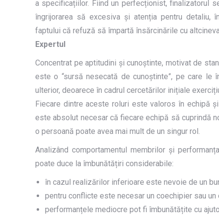
a specificațiilor. Fiind un perfecționist, finalizatorul
îngrijorarea să excesiva și atenția pentru detaliu, 
faptului că refuză să împartă însărcinările cu altcineva
Expertul
Concentrat pe aptitudini și cunoștinte, motivat de sta
este o “sursă nesecată de cunoștinte”, pe care le î
ulterior, deoarece în cadrul cercetărilor inițiale exerci
Fiecare dintre aceste roluri este valoros în echipă ș
este absolut necesar că fiecare echipă să cuprindă nou
o persoană poate avea mai mult de un singur rol.
Analizând comportamentul membrilor și performanța e
poate duce la îmbunătățiri considerabile:
în cazul realizărilor inferioare este nevoie de un bu
pentru conflicte este necesar un coechipier sau un 
performanțele mediocre pot fi îmbunătățite cu ajutor