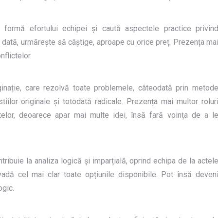
ă formă efortului echipei și caută aspectele practice privin
 dată, urmărește să câștige, aproape cu orice preț. Prezența ma
flictelor.
imaginație, care rezolvă toate problemele, câteodată prin metod
tiilor originale și totodată radicale. Prezența mai multor rolur
ctelor, deoarece apar mai multe idei, însă fară voința de a l
ontribuie la analiza logică și imparțială, oprind echipa de la actel
vadă cel mai clar toate opțiunile disponibile. Pot însă deven
ogic.