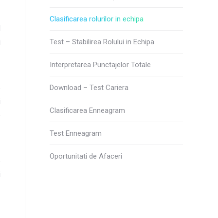
Clasificarea rolurilor in echipa
d
i
Test – Stabilirea Rolului in Echipa
Interpretarea Punctajelor Totale
e
Download – Test Cariera
i
Clasificarea Enneagram
e
Test Enneagram
Oportunitati de Afaceri
e
i