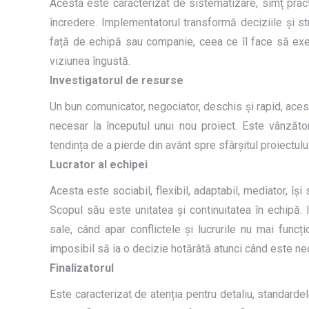
Acesta este caracterizat de sistematizare, simț practi
încredere. Implementatorul transformă deciziile și stra
față de echipă sau companie, ceea ce îl face să execu
viziunea îngustă.
Investigatorul de resurse
Un bun comunicator, negociator, deschis și rapid, acest
necesar la începutul unui nou proiect. Este vânzătoru
tendința de a pierde din avânt spre sfârșitul proiectului 
Lucrator al echipei
Acesta este sociabil, flexibil, adaptabil, mediator, își
Scopul său este unitatea și continuitatea în echipă.
sale, când apar conflictele și lucrurile nu mai funcțio
imposibil să ia o decizie hotărâtă atunci când este ne
Finalizatorul
Este caracterizat de atenția pentru detaliu, standardel